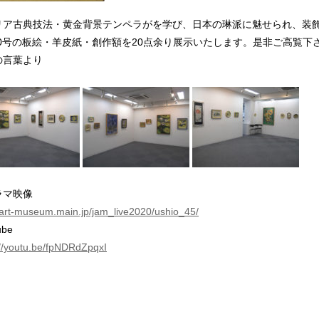
リア古典技法・黄金背景テンペラがを学び、日本の琳派に魅せられ、装
~50号の板絵・羊皮紙・創作額を20点余り展示いたします。是非ご高覧下
の言葉より
ラマ映像
//art-museum.main.jp/jam_live2020/ushio_45/
ube
://youtu.be/fpNDRdZpqxI