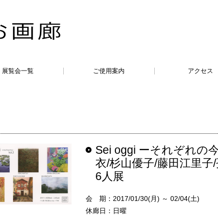
展覧会一覧
ご使用案内
アクセス
Sei oggi ーそれぞれ
衣/杉山優子/藤田江里子
6人展
会 期：2017/01/30(月) ～ 02/04(土)
休廊日：日曜