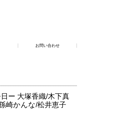
お問い合わせ
の今日ー 大塚香織/木下真
/孫崎かんな/松井恵子