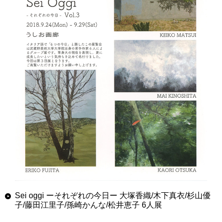
Sei oggi ーそれぞれの今日ー 大塚香織/木下真衣/杉山優
子/藤田江里子/孫崎かんな/松井恵子 6人展