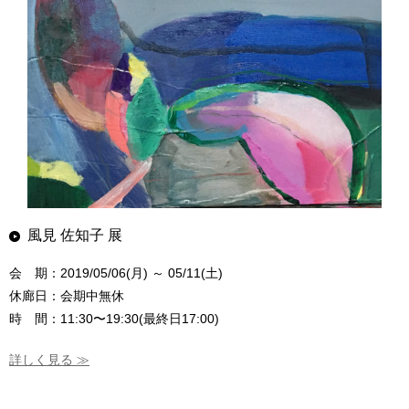
風見 佐知子 展
会 期：2019/05/06(月) ～ 05/11(土)
休廊日：会期中無休
時 間：11:30〜19:30(最終日17:00)
詳しく見る ≫