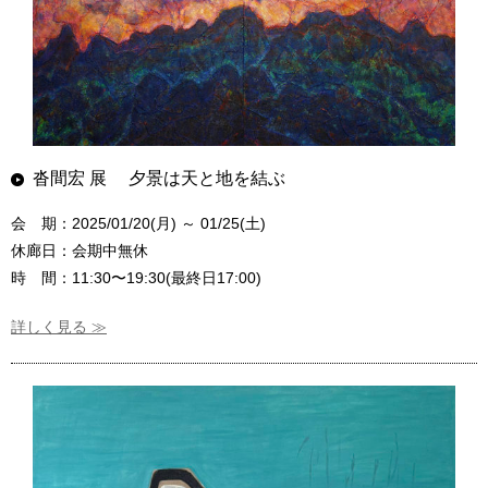
沓間宏 展 夕景は天と地を結ぶ
会 期：2025/01/20(月) ～ 01/25(土)
休廊日：会期中無休
時 間：11:30〜19:30(最終日17:00)
詳しく見る ≫