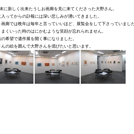
の末に新しく出来たうしお画廊を見に来てくださった大野さん。
に入ってからの訃報には深い悲しみが湧いてきました。
き画廊では晩年は毎年と言っていいほど、展覧会をして下さっていまし
うまくいった時のはにかむような笑顔が忘れられません。
族の希望で遺作展を開く事になりました。
さんの絵を囲んで大野さんを偲びたいと思います。