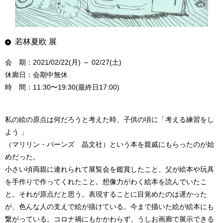
若林夏欧 展
会 期：2021/02/22(月) ～ 02/27(土)
休廊日：会期中無休
時 間：11:30〜19:30(最終日17:00)
私の絵の原点は何だろうと考えた時、子供の頃に「考える練習をし
よう 」
（マリリン・バーンズ 晶文社）という本を親戚にもらったのが始
めだった。
小さい頃両親に連れられて展覧会を鑑賞したこと、父が絵本や玩具
を手作りで作ってくれたこと。想像力がわく絵本を読んでいたこ
と。それが原点だと思う。表現することに目覚めたのは遅かった
が、色んな人の支えで絵が描けている。今まで描いた絵が絵本にも
繋がっている。コロナ禍にもかかわらず、うしお画廊で展示できる