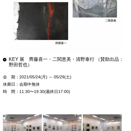
KEY 展 齊藤喜一・二関恵美・清野泰行 （賛助出品：
野田哲也）
会 期：2021/05/24(月) ～ 05/29(土)
休廊日：会期中無休
時 間：11:30〜19:30(最終日17:00)