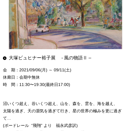
大塚ビュヒナー裕子展 - 風の物語Ⅱ –
会 期：2021/09/06(月) ～ 09/11(土)
休廊日：会期中無休
時 間：11:30〜19:30(最終日17:00)
沼いくつ超え、谷いくつ超え、山を、森を、雲を、海を越え、
太陽を過ぎ、天の灝気を過ぎて行き、星の世界の極みを更に過ぎ
て…
(ボードレール “飛翔” より 福永武彦訳)