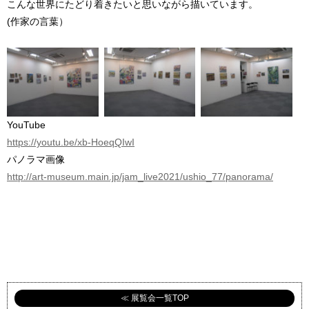
こんな世界にたどり着きたいと思いながら描いています。
(作家の言葉）
YouTube
https://youtu.be/xb-HoeqQIwI
パノラマ画像
http://art-museum.main.jp/jam_live2021/ushio_77/panorama/
≪ 展覧会一覧TOP