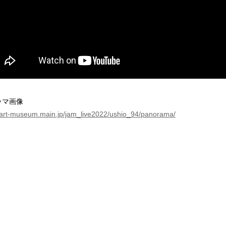
ラマ画像
//art-museum.main.jp/jam_live2022/ushio_94/panorama/