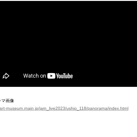
ラマ画像
//art-museum.main.jp/jam_live2023/ushio_118/panorama/index.html