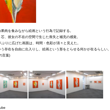
の果肉を食みながら絵画という行為で記録する。
、芯、彼女の不在の空間で生じた喪失と補充の感覚。
数年ぶりに広げた画面は、時間・色彩が清々と見えた。
いう存在を自由に出入りし、絵画という形をとらせる何かが在るらしい
の言葉)
ube