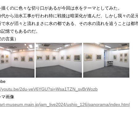
を描くのに色々な切り口があるが今回は水をテーマとしてみた。
時代から治水工事が行われ特に戦後は暗渠化が進んだ、しかし我々の足
所で水が滔々と流れまさに水の都である、その水の流れを追うことは都
の記憶でもあるのだ。
家の言葉）
ube
://youtu.be/2du-veV6YGU?si=Wsa1TZN_svBrWozb
ラマ画像
//art-museum.main.jp/jam_live2024/ushio_126/panorama/index.html