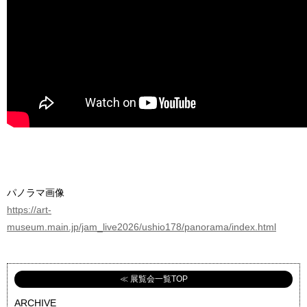
パノラマ画像
https://art-
museum.main.jp/jam_live2026/ushio178/panorama/index.html
≪ 展覧会一覧TOP
ARCHIVE