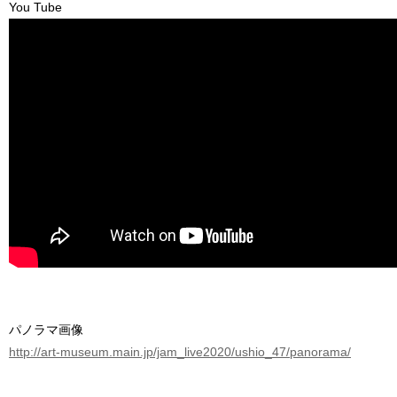
You Tube
パノラマ画像
http://art-museum.main.jp/jam_live2020/ushio_47/panorama/