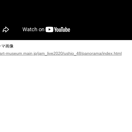
ラマ画像
//art-museum.main.jp/jam_live2020/ushio_48/panorama/index.html