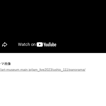
ラマ画像
://art-museum.main.jp/jam_live2023/ushio_111/panorama/