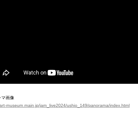
ラマ画像
//art-museum.main.jp/jam_live2024/ushio_149/panorama/index.html