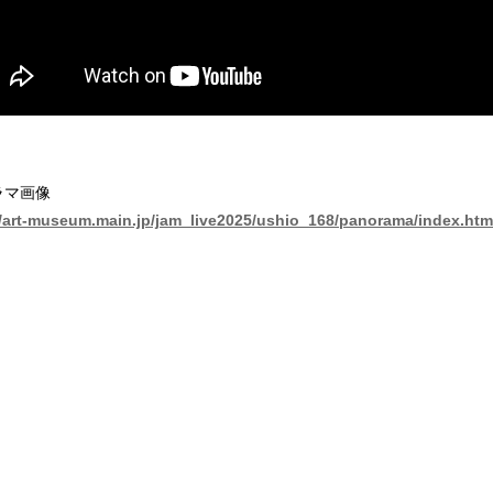
ラマ画像
//art-museum.main.jp/jam_live2025/ushio_168/panorama/index.htm